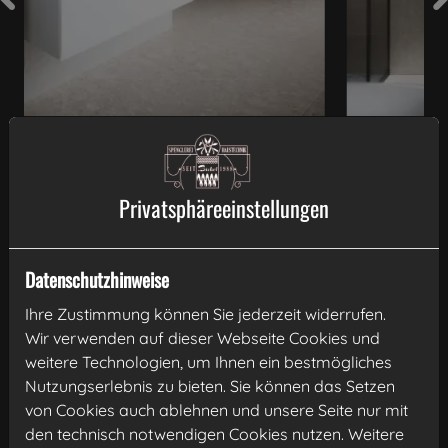
KEUCO Phönix Spiegelschrank
Privatsphäre­einstellungen
Mehr zum Produkt
Datenschutzhinweise
Ihre Zustimmung können Sie jederzeit widerrufen.
Wir verwenden auf dieser Webseite Cookies und
Entspannt Duschen
weitere Technologien, um Ihnen ein bestmögliches
Begehbare Dusche mit barrierefreiem Einstieg,
Nutzungserlebnis zu bieten. Sie können das Setzen
Duschwanne oder Duschrinne, einfache Seitenwand
von Cookies auch ablehnen und unsere Seite nur mit
oder umrahmende Duschabtrennung
den technisch notwendigen Cookies nutzen. Weitere